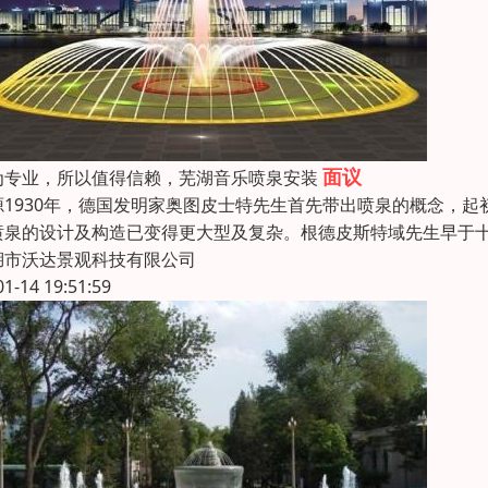
面议
为专业，所以值得信赖，芜湖音乐喷泉安装
源1930年，德国发明家奥图皮士特先生首先带出喷泉的概念，
喷泉的设计及构造已变得更大型及复杂。根德皮斯特域先生早于十
湖市沃达景观科技有限公司
01-14 19:51:59