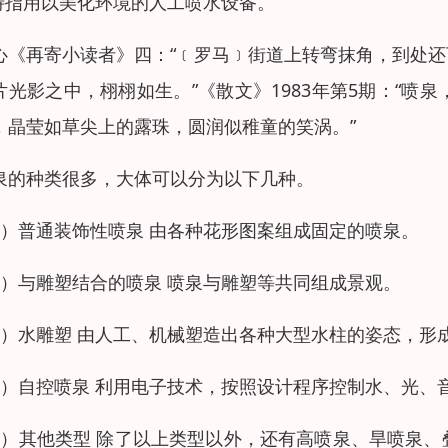
.特指用以美化环境的人工喷水设备。
心《再寄小读者》四：“﹝罗马﹞街道上转弯抹角，到处
片光影之中，栩栩如生。”《散文》1983年第5期：“
，晶莹如草尖上的露珠，圆润似稚童的笑涡。”
泉的种类很多，大体可以分为以下几种。
1）普通装饰性喷泉 由各种花形图案组成固定的喷泉。
2）与雕塑结合的喷泉 喷泉与雕塑等共同组成景观。
3）水雕塑 由人工、机械塑造出各种大型水柱的姿态，形
4）自控喷泉 利用电子技术，按照设计程序控制水、光、
5）其他类型 除了以上类型以外，还有高喷泉、旱喷泉