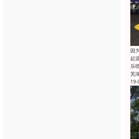
因
起
乐
芜
19-