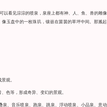
还可以看见淙淙的喷泉，泉座上都有神、人、鱼、兽的雕
喷泉，像玉盘中的一枚珠玑，镶嵌在茵茵的草坪中间。那溅
成景观。
音、色等，形成奇异、变幻的景观。
、叠泉、音乐喷泉、跑泉、跳泉、浮动喷泉、小品泉、意