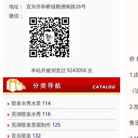
地址：
宜兴市和桥镇鹅洲南路26号
微信：
价
本站共被浏览过 9243056 次
1
《
喷泉水秀水景
114
2
芜湖喷泉水秀
116
鲁
芜湖喷泉景观制作
125
音乐喷泉
132