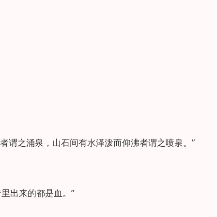
漱石者谓之涌泉，山石间有水泽泼而仰沸者谓之喷泉。”
里出来的都是血。”