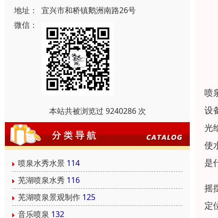
地址：
宜兴市和桥镇鹅洲南路26号
微信：
喷
设
本站共被浏览过 9240286 次
光
使
是
喷泉水秀水景
114
芜湖喷泉水秀
116
摇
芜湖喷泉景观制作
125
定
音乐喷泉
132