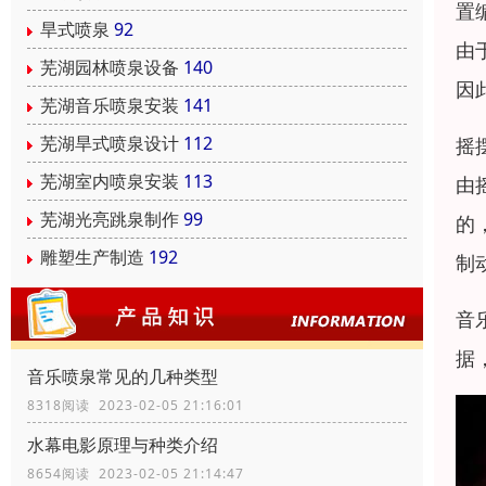
置
旱式喷泉
92
由
芜湖园林喷泉设备
140
因
芜湖音乐喷泉安装
141
芜湖旱式喷泉设计
112
摇
芜湖室内喷泉安装
113
由
芜湖光亮跳泉制作
99
的
雕塑生产制造
192
制
音
据
音乐喷泉常见的几种类型
8318阅读 2023-02-05 21:16:01
水幕电影原理与种类介绍
8654阅读 2023-02-05 21:14:47