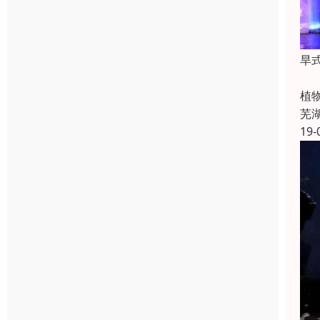
旱
喷
植
芜
19-