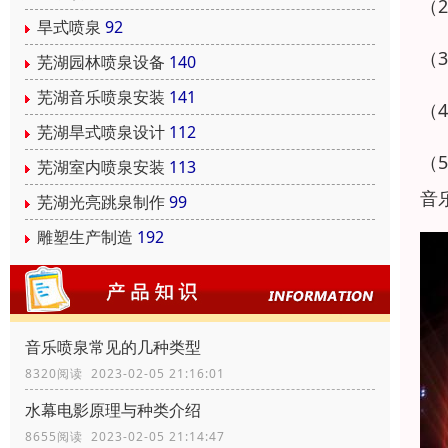
（
旱式喷泉
92
（
芜湖园林喷泉设备
140
芜湖音乐喷泉安装
141
（
芜湖旱式喷泉设计
112
（
芜湖室内喷泉安装
113
音
芜湖光亮跳泉制作
99
雕塑生产制造
192
音乐喷泉常见的几种类型
8320阅读 2023-02-05 21:16:01
水幕电影原理与种类介绍
8655阅读 2023-02-05 21:14:47