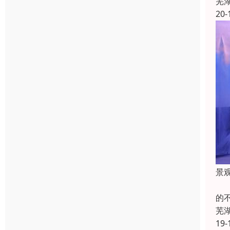
芜
20-
景
浮
的
芜
19-