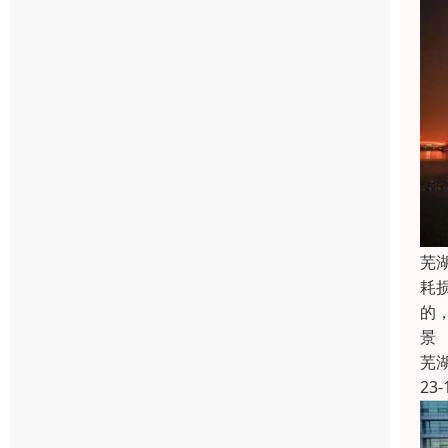
芜
耗
的
景
芜
23-