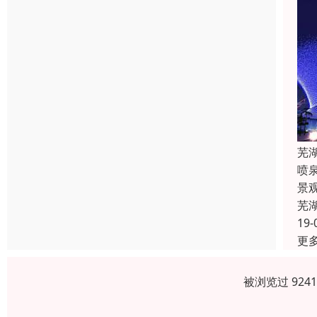
芜
喷
景
芜
19-
更
被浏览过 924