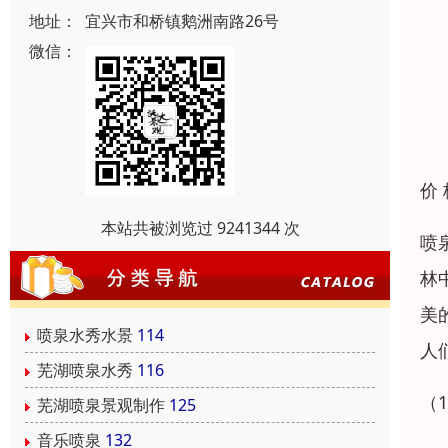
地址：
宜兴市和桥镇鹅洲南路26号
微信：
价
本站共被浏览过 9241344 次
喷
林
美
喷泉水秀水景
114
人
芜湖喷泉水秀
116
（
芜湖喷泉景观制作
125
音乐喷泉
132