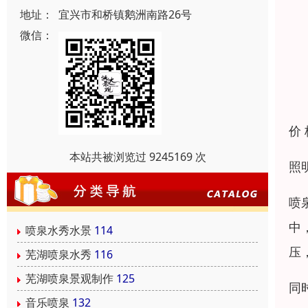
地址：
宜兴市和桥镇鹅洲南路26号
微信：
价
本站共被浏览过 9245169 次
照
喷
中
喷泉水秀水景
114
压
芜湖喷泉水秀
116
芜湖喷泉景观制作
125
同
音乐喷泉
132