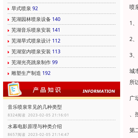
喷
旱式喷泉
92
芜湖园林喷泉设备
140
1
芜湖音乐喷泉安装
141
2
芜湖旱式喷泉设计
112
芜湖室内喷泉安装
113
3
芜湖光亮跳泉制作
99
城
雕塑生产制造
192
所
广
音乐喷泉常见的几种类型
、
8324阅读 2023-02-05 21:16:01
水幕电影原理与种类介绍
第
8657阅读 2023-02-05 21:14:47