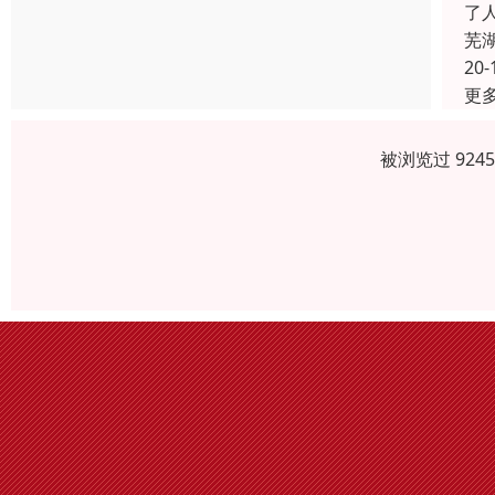
了
芜
20-
更
被浏览过 924