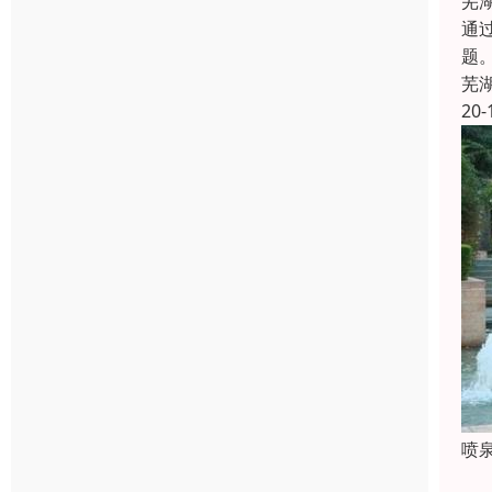
芜
通
题
芜
20-
喷
随