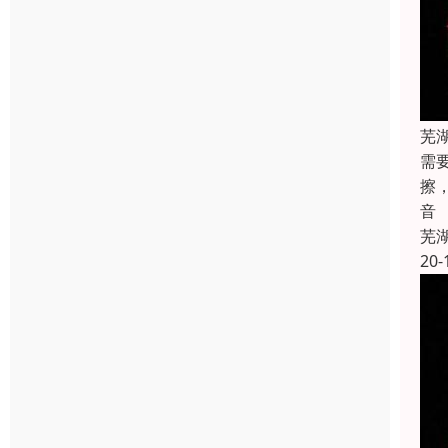
芜
需
擦
音
芜
20-