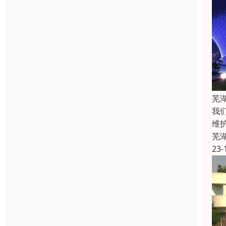
芜
我
维
芜
23-