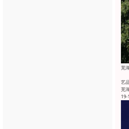
芜
人
艺
芜
19-