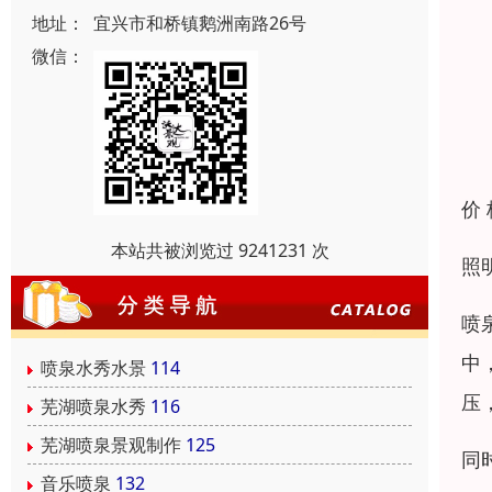
地址：
宜兴市和桥镇鹅洲南路26号
微信：
价
本站共被浏览过 9241231 次
照
喷
中
喷泉水秀水景
114
压
芜湖喷泉水秀
116
芜湖喷泉景观制作
125
同
音乐喷泉
132