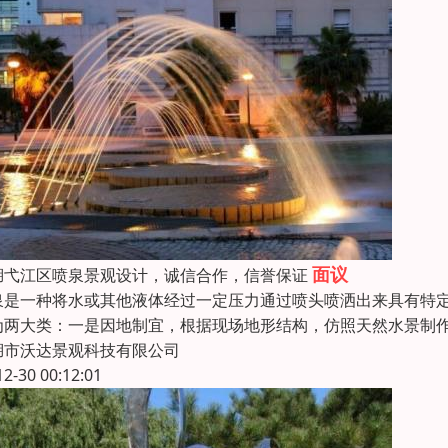
面议
湖弋江区喷泉景观设计，诚信合作，信誉保证
泉是一种将水或其他液体经过一定压力通过喷头喷洒出来具有特
为两大类：一是因地制宜，根据现场地形结构，仿照天然水景制
湖市沃达景观科技有限公司
12-30 00:12:01