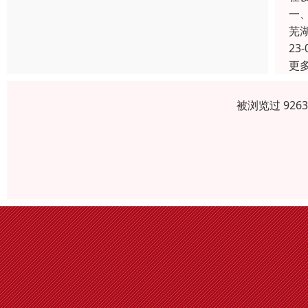
一
芜
23-
更
被浏览过 926