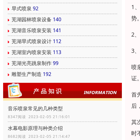
1
旱式喷泉
92
势
芜湖园林喷泉设备
140
芜湖音乐喷泉安装
141
2
芜湖旱式喷泉设计
112
3
芜湖室内喷泉安装
113
芜湖光亮跳泉制作
99
喷
雕塑生产制造
192
证
首
后
音乐喷泉常见的几种类型
8347阅读 2023-02-05 21:16:01
其
水幕电影原理与种类介绍
时
8682阅读 2023-02-05 21:14:47