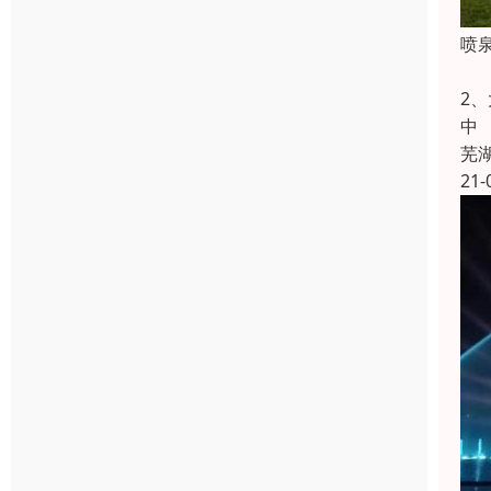
喷
水
2
中
芜
21-