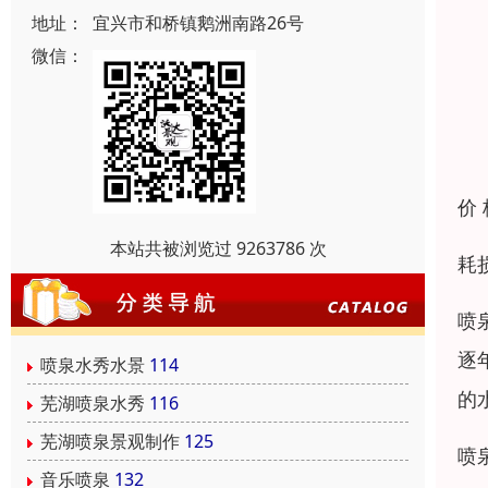
地址：
宜兴市和桥镇鹅洲南路26号
微信：
价
本站共被浏览过 9263786 次
耗
喷
逐
喷泉水秀水景
114
的
芜湖喷泉水秀
116
芜湖喷泉景观制作
125
喷
音乐喷泉
132