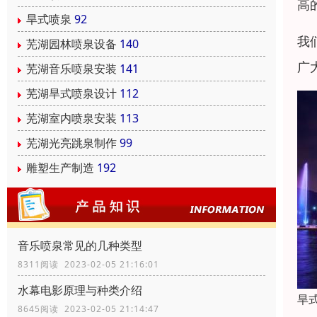
高
旱式喷泉
92
我
芜湖园林喷泉设备
140
广
芜湖音乐喷泉安装
141
芜湖旱式喷泉设计
112
芜湖室内喷泉安装
113
芜湖光亮跳泉制作
99
雕塑生产制造
192
音乐喷泉常见的几种类型
8311阅读 2023-02-05 21:16:01
水幕电影原理与种类介绍
旱
8645阅读 2023-02-05 21:14:47