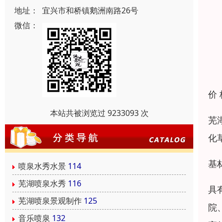
地址：
宜兴市和桥镇鹅洲南路26号
微信：
价
本站共被浏览过 9233093 次
芜
化
基
喷泉水秀水景
114
芜湖喷泉水秀
116
具
芜湖喷泉景观制作
125
院
音乐喷泉
132