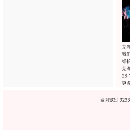
芜
我
维
芜
23-
更
被浏览过 923